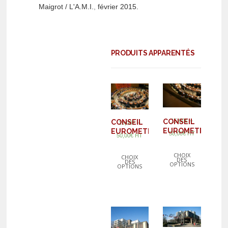
Maigrot / L'A.M.I.
,
février 2015.
PRODUITS APPARENTÉS
–
CONSEIL
15,00
€
CONSEIL
–
15,00
€
EUROMETROPOL
EUROMETROPOLE
50,00
€
HT
50,00
€
HT
CHOIX
CHOIX
DES
DES
OPTIONS
OPTIONS