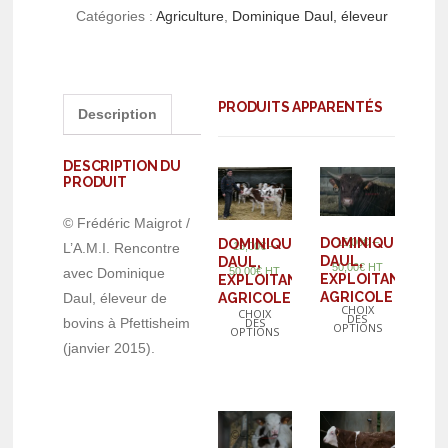
Catégories :
Agriculture
,
Dominique Daul, éleveur
PRODUITS APPARENTÉS
Description
DESCRIPTION DU
PRODUIT
© Frédéric Maigrot /
DOMINIQUE
–
DOMINIQUE
15,00
€
–
15,00
€
L’A.M.I. Rencontre
DAUL,
DAUL,
50,00
€
HT
50,00
€
HT
avec Dominique
EXPLOITANT
EXPLOITANT
AGRICOLE
AGRICOLE
Daul, éleveur de
CHOIX
CHOIX
DES
DES
bovins à Pfettisheim
OPTIONS
OPTIONS
(janvier 2015).