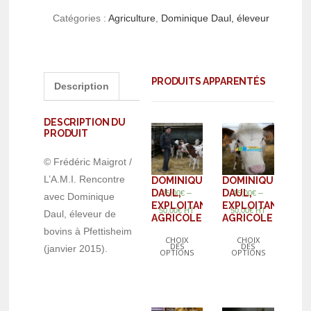
Catégories :
Agriculture
,
Dominique Daul, éleveur
PRODUITS APPARENTÉS
Description
DESCRIPTION DU
PRODUIT
© Frédéric Maigrot /
L’A.M.I. Rencontre
DOMINIQUE
DOMINIQUE
DAUL,
DAUL,
–
–
15,00
€
15,00
€
avec Dominique
EXPLOITANT
EXPLOITANT
50,00
€
HT
50,00
€
HT
Daul, éleveur de
AGRICOLE
AGRICOLE
bovins à Pfettisheim
CHOIX
CHOIX
DES
DES
(janvier 2015).
OPTIONS
OPTIONS