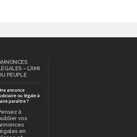
ANNONCES
LÉGALES – L’AMI
DU PEUPLE
Une annonce
udiciaire ou légale à
aire paraître ?
Pensez à
publier
vos
annonces
légales en