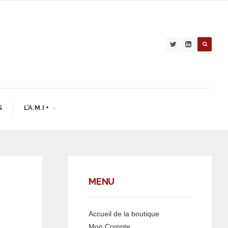
S
L’A.M.I +
MENU
Accueil de la boutique
Mon Compte