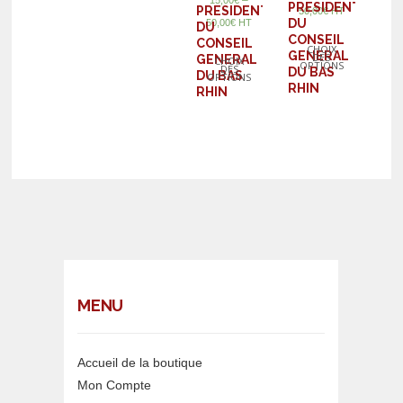
–
15,00
€
PRESIDENT
PRESIDENT
50,00
€
HT
DU
50,00
€
HT
DU
CONSEIL
CONSEIL
CHOIX
GENERAL
DES
GENERAL
CHOIX
OPTIONS
DES
DU BAS
DU BAS
OPTIONS
RHIN
RHIN
MENU
Accueil de la boutique
Mon Compte