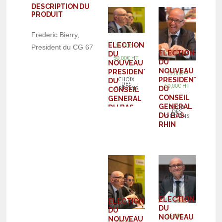
DESCRIPTION DU
PRODUIT
Frederic Bierry,
ELECTION
–
15,00
€
President du CG 67
ELECTION
DU
50,00
€
HT
DU
NOUVEAU
NOUVEAU
PRESIDENT
–
15,00
€
CHOIX
PRESIDENT
DU
DES
50,00
€
HT
OPTIONS
DU
CONSEIL
CONSEIL
GENERAL
GENERAL
CHOIX
DU BAS
DES
DU BAS
OPTIONS
RHIN
RHIN
ELECTION
ELECTION
DU
DU
–
15,00
€
NOUVEAU
NOUVEAU