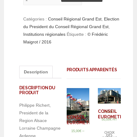
Catégories :
Conseil Régional Grand Est
,
Election
du President du Conseil Régional Grand Est
,
Institutions régionales
Étiquette :
© Frédéric
Maigrot / 2016
PRODUITS APPARENTÉS
Description
DESCRIPTION DU
PRODUIT
Philippe Richert,
CONSEIL
–
15,00
€
President de la
EUROMETROPOL
CONSEIL
50,00
€
HT
Region Alsace
EUROMETROPOLE
Lorraine Champagne
–
15,00
€
CHOIX
DES
Ardenne