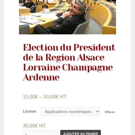
Election du President
de la Region Alsace
Lorraine Champagne
Ardenne
–
15,00
€
50,00
€
HT
License
Effacer
30,00
€
HT
AJOUTER AU PANIER