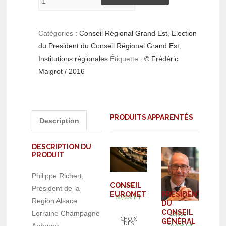
Catégories :
Conseil Régional Grand Est
,
Election
du President du Conseil Régional Grand Est
,
Institutions régionales
Étiquette :
© Frédéric
Maigrot / 2016
PRODUITS APPARENTÉS
Description
DESCRIPTION DU
PRODUIT
Philippe Richert,
–
CONSEIL
15,00
€
President de la
PRESIDENT
EUROMETROPOLE
50,00
€
HT
Region Alsace
DU
CONSEIL
Lorraine Champagne
–
15,00
€
CHOIX
GÉNÉRAL
DES
Ardenne