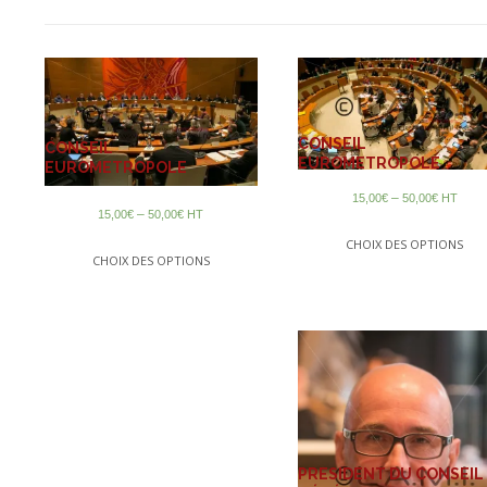
CONSEIL
CONSEIL
EUROMETROPOLE
EUROMETROPOLE
–
15,00
€
50,00
€
HT
–
15,00
€
50,00
€
HT
CHOIX DES OPTIONS
CHOIX DES OPTIONS
PRESIDENT DU CONSEIL