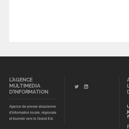
L’AGENCE
MULTIMEDIA
D’INFORMATION
Agence de presse alsacienne
j
d'information locale, régionale
f
et tournée vers le Grand Est.