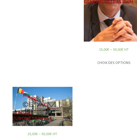
GÉNÉRAL DU BAS RHIN
–
15,00
€
50,00
€
HT
CHOIX DES OPTIONS
CONSEIL
EUROMETROPOLE
–
15,00
€
50,00
€
HT