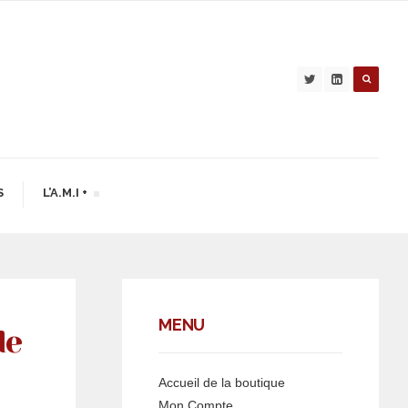
S
L’A.M.I +
MENU
de
Accueil de la boutique
Mon Compte