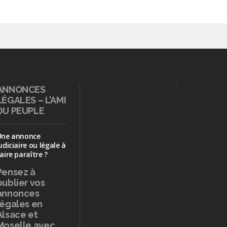
ANNONCES
LÉGALES – L’AMI
DU PEUPLE
Une annonce
udiciaire ou légale à
aire paraître ?
Pensez à
publier
vos
annonces
légales en
Alsace et
Moselle avec