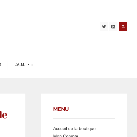
S
L’A.M.I +
MENU
de
Accueil de la boutique
Mon Compte