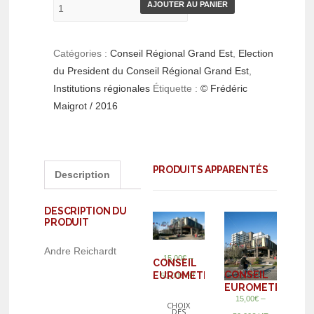
AJOUTER AU PANIER
Catégories :
Conseil Régional Grand Est
,
Election
du President du Conseil Régional Grand Est
,
Institutions régionales
Étiquette :
© Frédéric
Maigrot / 2016
PRODUITS APPARENTÉS
Description
DESCRIPTION DU
PRODUIT
Andre Reichardt
–
15,00
€
CONSEIL
CONSEIL
EUROMETROPOLE
50,00
€
HT
EUROMETROPOL
–
15,00
€
CHOIX
DES