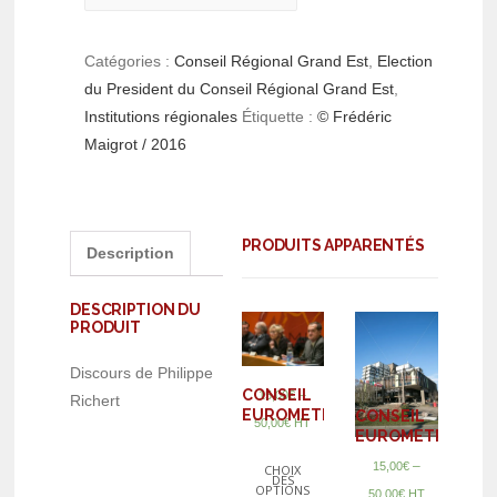
Catégories :
Conseil Régional Grand Est
,
Election
du President du Conseil Régional Grand Est
,
Institutions régionales
Étiquette :
© Frédéric
Maigrot / 2016
PRODUITS APPARENTÉS
Description
DESCRIPTION DU
PRODUIT
Discours de Philippe
CONSEIL
–
15,00
€
Richert
EUROMETROPOLE
CONSEIL
50,00
€
HT
EUROMETROPOL
–
15,00
€
CHOIX
DES
OPTIONS
50,00
€
HT