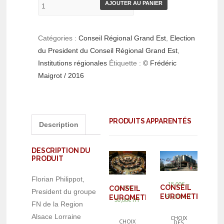
AJOUTER AU PANIER
Catégories :
Conseil Régional Grand Est
,
Election
du President du Conseil Régional Grand Est
,
Institutions régionales
Étiquette :
© Frédéric
Maigrot / 2016
PRODUITS APPARENTÉS
Description
DESCRIPTION DU
PRODUIT
Florian Philippot,
–
15,00
€
CONSEIL
–
15,00
€
CONSEIL
President du groupe
EUROMETROPOL
EUROMETROPOLE
50,00
€
HT
50,00
€
HT
FN de la Region
Alsace Lorraine
CHOIX
CHOIX
DES