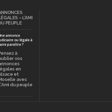
ANNONCES
LÉGALES – L’AMI
DU PEUPLE
Une annonce
udiciaire ou légale à
aire paraître ?
Pensez à
publier
vos
annonces
légales en
Alsace et
Moselle avec
L'Ami du peuple