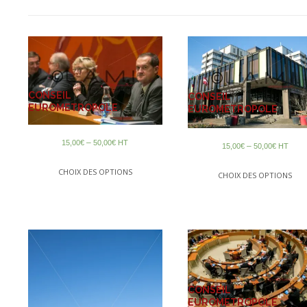
CONSEIL
CONSEIL
EUROMETROPOLE
EUROMETROPOLE
–
15,00
€
50,00
€
HT
–
15,00
€
50,00
€
HT
CHOIX DES OPTIONS
CHOIX DES OPTIONS
CONSEIL
EUROMETROPOLE