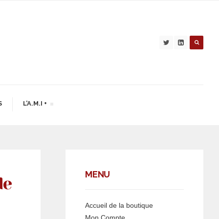
S
L’A.M.I +
MENU
de
Accueil de la boutique
Mon Compte