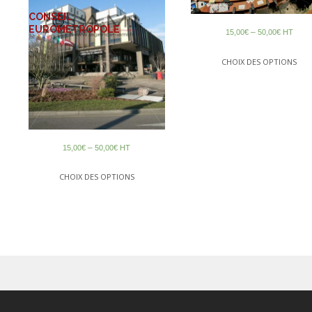
CONSEIL
EUROMETROPOLE
–
15,00
€
50,00
€
HT
CHOIX DES OPTIONS
–
15,00
€
50,00
€
HT
CHOIX DES OPTIONS