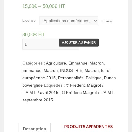
–
15,00
€
50,00
€
HT
License
Effacer
30,00
€
HT
AJOUTER AU PANIER
Catégories :
Agriculture
,
Emmanuel Macron
,
Emmanuel Macron
,
INDUSTRIE
,
Macron, foire
européenne 2015
,
Personnalités
,
Politique
,
Punch
powerglide
Étiquettes :
© Frédéric Maigrot /
L'A.M.I. / avril 2015.
,
© Frédéric Maigrot / L'A.M.I.
septembre 2015
PRODUITS APPARENTÉS
Description