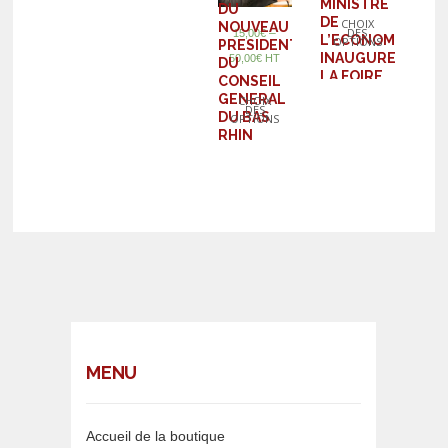
MINISTRE
DU
DE
CHOIX
NOUVEAU
DES
–
15,00
€
L’ECONOMIE,
OPTIONS
PRESIDENT
INAUGURE
50,00
€
HT
DU
LA FOIRE
CONSEIL
EUROPEENNE
GENERAL
CHOIX
DES
DE
DU BAS
OPTIONS
STRASBOURG
RHIN
MENU
Accueil de la boutique