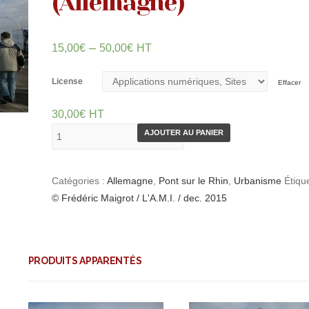
(Allemagne)
–
15,00
€
50,00
€
HT
License
Effacer
30,00
€
HT
AJOUTER AU PANIER
Catégories :
Allemagne
,
Pont sur le Rhin
,
Urbanisme
Étique
© Frédéric Maigrot / L'A.M.I. / dec. 2015
PRODUITS APPARENTÉS