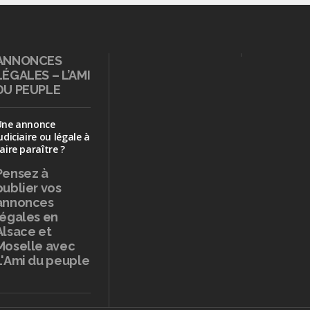
ANNONCES
LÉGALES – L’AMI
DU PEUPLE
Une annonce
udiciaire ou légale à
aire paraître ?
Pensez à
publier
vos
annonces
légales en
Alsace et
Moselle avec
L'Ami du peuple