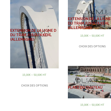
EXTENSION DE LA LIGNE
DU TRAM JUSQU’A KEHL
(ALLEMAGNE)
EXTENSION DE LA LIGNE D
DU TRAM JUSQU’A KEHL
–
15,00
€
50,00
€
HT
(ALLEMAGNE)
CHOIX DES OPTIONS
–
15,00
€
50,00
€
HT
CHOIX DES OPTIONS
PLACE DU CHATEAU
–
15,00
€
50,00
€
HT