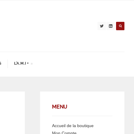
S
L’A.M.I +
MENU
Accueil de la boutique
Mon Compte