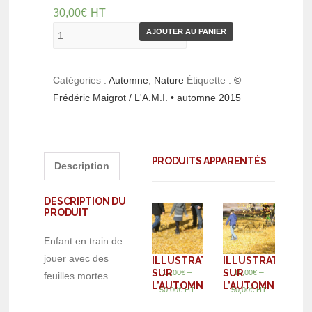
30,00
€
HT
AJOUTER AU PANIER
Catégories :
Automne
,
Nature
Étiquette :
©
Frédéric Maigrot / L'A.M.I. • automne 2015
PRODUITS APPARENTÉS
Description
DESCRIPTION DU
PRODUIT
Enfant en train de
jouer avec des
ILLUSTRATION
ILLUSTRATION
SUR
SUR
–
–
15,00
€
15,00
€
feuilles mortes
L’AUTOMNE
L’AUTOMNE
50,00
€
HT
50,00
€
HT