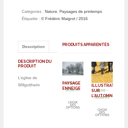
Catégories :
Nature
,
Paysages de printemps
Étiquette :
© Frédéric Maigrot / 2016
PRODUITS APPARENTÉS
Description
DESCRIPTION DU
PRODUIT
L’eglise de
–
PAYSAGE
15,00
€
Willgottheim
ILLUSTRATION
ENNEIGE
50,00
€
HT
SUR
–
15,00
€
L’AUTOMNE
50,00
€
HT
CHOIX
DES
OPTIONS
CHOIX
DES
OPTIONS