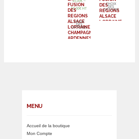
–
15,00
€
CHOIX
FUSION
DES
DES
50,00
€
HT
OPTIONS
DES
REGIONS
REGIONS
ALSACE
ALSACE
LORRAINE
CHOIX
DES
LORRAINE
CHAMPAGNE
OPTIONS
CHAMPAGNE
ARDENNES
ARDENNES
MENU
Accueil de la boutique
Mon Compte