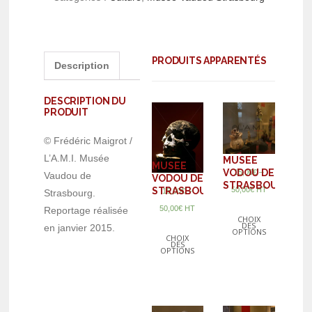
PRODUITS APPARENTÉS
Description
DESCRIPTION DU
PRODUIT
© Frédéric Maigrot /
L’A.M.I. Musée
MUSEE
MUSEE
VODOU DE
–
15,00
€
Vaudou de
VODOU DE
STRASBOURG
STRASBOURG
50,00
€
HT
–
15,00
€
Strasbourg.
50,00
€
HT
Reportage réalisée
CHOIX
DES
en janvier 2015.
OPTIONS
CHOIX
DES
OPTIONS