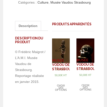
Catégories :
Culture
,
Musée Vaudou Strasbourg
PRODUITS APPARENTÉS
Description
DESCRIPTION DU
PRODUIT
© Frédéric Maigrot /
L’A.M.I. Musée
MUSEE
MUSEE
Vaudou de
VODOU DE
VODOU DE
STRASBOURG
STRASBOURG
–
15,00
€
–
Strasbourg.
15,00
€
50,00
€
HT
Reportage réalisée
50,00
€
HT
en janvier 2015.
CHOIX
CHOIX
DES
DES
OPTIONS
OPTIONS