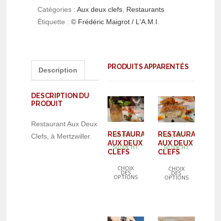
Catégories :
Aux deux clefs
,
Restaurants
Étiquette :
© Frédéric Maigrot / L'A.M.I.
PRODUITS APPARENTÉS
Description
DESCRIPTION DU
PRODUIT
Restaurant Aux Deux
RESTAURANT
RESTAURANT
–
15,00
€
–
Clefs, à Mertzwiller.
15,00
€
AUX DEUX
AUX DEUX
50,00
€
HT
50,00
€
HT
CLEFS
CLEFS
CHOIX
CHOIX
DES
DES
OPTIONS
OPTIONS