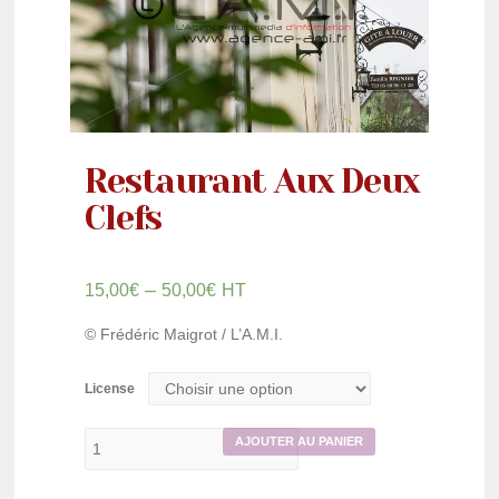
Restaurant Aux Deux
Clefs
–
15,00
€
50,00
€
HT
© Frédéric Maigrot / L’A.M.I.
License
AJOUTER AU PANIER