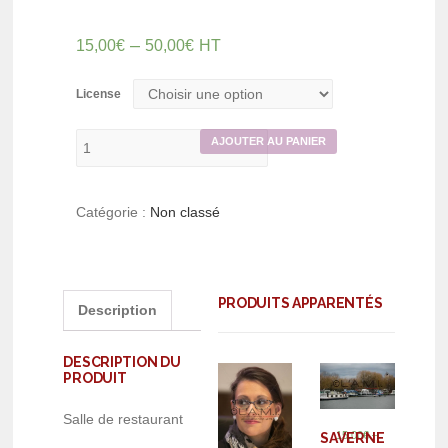
–
15,00
€
50,00
€
HT
License
AJOUTER AU PANIER
Catégorie :
Non classé
PRODUITS APPARENTÉS
Description
DESCRIPTION DU
PRODUIT
Salle de restaurant
–
15,00
€
SAVERNE