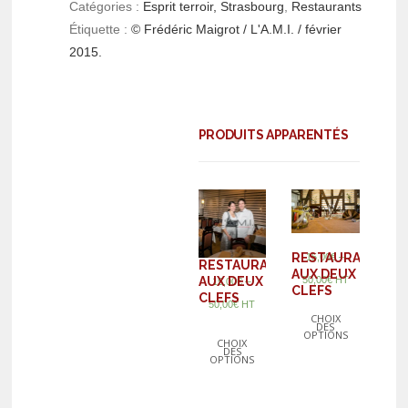
Catégories :
Esprit terroir, Strasbourg
,
Restaurants
Étiquette :
© Frédéric Maigrot / L'A.M.I. / février
2015.
PRODUITS APPARENTÉS
–
RESTAURANT
15,00
€
RESTAURANT
AUX DEUX
50,00
€
HT
AUX DEUX
–
15,00
€
CLEFS
CLEFS
50,00
€
HT
CHOIX
DES
OPTIONS
CHOIX
DES
OPTIONS