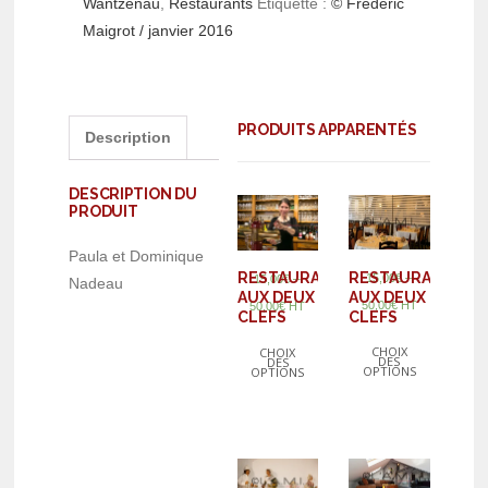
Wantzenau
,
Restaurants
Étiquette :
© Frédéric
Maigrot / janvier 2016
PRODUITS APPARENTÉS
Description
DESCRIPTION DU
PRODUIT
Paula et Dominique
RESTAURANT
RESTAURANT
–
15,00
€
–
15,00
€
Nadeau
AUX DEUX
AUX DEUX
50,00
€
HT
50,00
€
HT
CLEFS
CLEFS
CHOIX
CHOIX
DES
DES
OPTIONS
OPTIONS