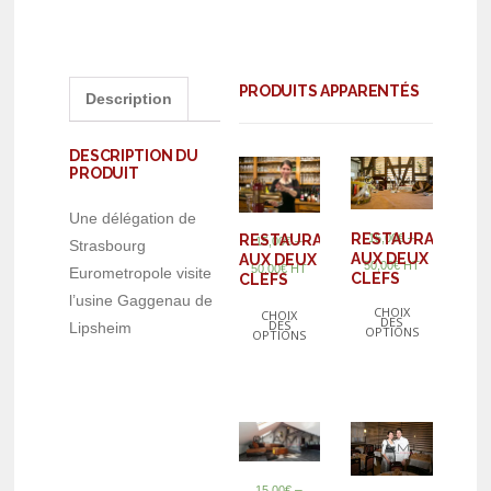
PRODUITS APPARENTÉS
Description
DESCRIPTION DU
PRODUIT
Une délégation de
–
RESTAURANT
15,00
€
RESTAURANT
–
15,00
€
Strasbourg
AUX DEUX
AUX DEUX
50,00
€
HT
50,00
€
HT
Eurometropole visite
CLEFS
CLEFS
l’usine Gaggenau de
CHOIX
CHOIX
DES
DES
Lipsheim
OPTIONS
OPTIONS
–
15,00
€