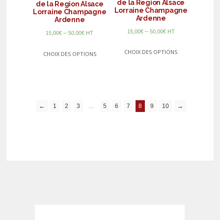
de la Region Alsace
de la Region Alsace
Lorraine Champagne
Lorraine Champagne
Ardenne
Ardenne
–
15,00
€
50,00
€
HT
–
15,00
€
50,00
€
HT
CHOIX DES OPTIONS
CHOIX DES OPTIONS
←
1
2
3
…
5
6
7
8
9
10
→