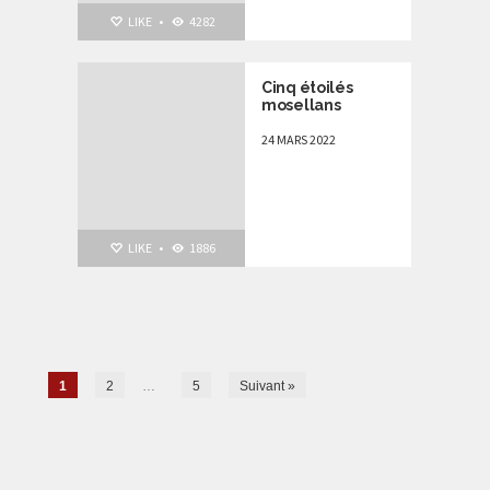
LIKE
•
4282
Cinq étoilés
mosellans
24 MARS 2022
LIKE
•
1886
1
2
…
5
Suivant »