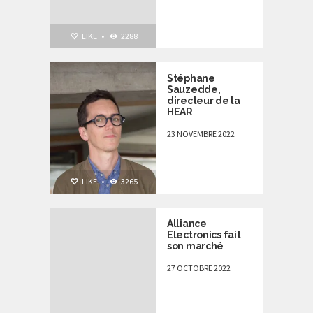
NON CLASSÉ
,
LIKE
•
2288
PERSONNALITÉS
Stéphane
Sauzedde,
directeur de la
HEAR
23 NOVEMBRE 2022
LIKE
•
3265
Alliance
Electronics fait
son marché
27 OCTOBRE 2022