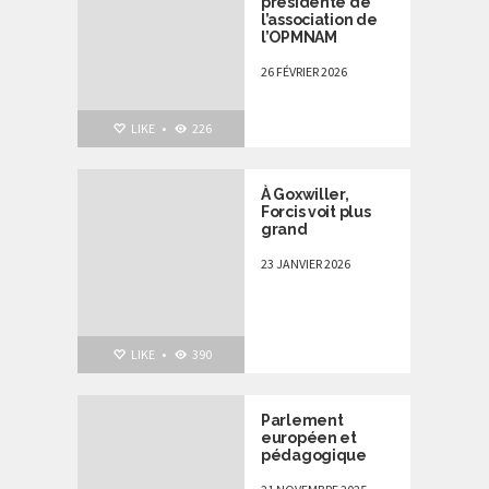
présidente de
l’association de
l’OPMNAM
26 FÉVRIER 2026
LIKE
•
226
À Goxwiller,
Forcis voit plus
grand
23 JANVIER 2026
LIKE
•
390
Parlement
européen et
pédagogique