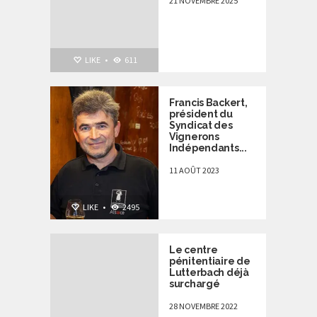
21 NOVEMBRE 2025
NON CLASSÉ
,
LIKE
•
611
PERSONNALITÉS
Francis Backert,
président du
Syndicat des
Vignerons
Indépendants...
11 AOÛT 2023
LIKE
•
2495
Le centre
pénitentiaire de
Lutterbach déjà
surchargé
28 NOVEMBRE 2022