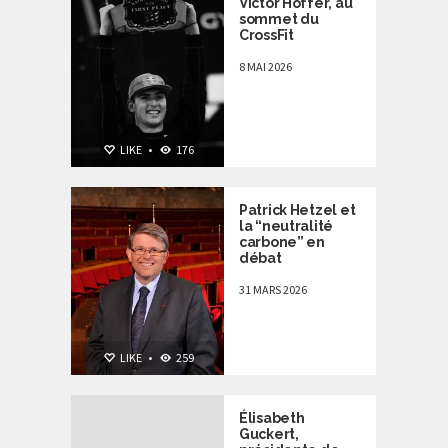
Victor Hoffer, au
sommet du
CrossFit
8 MAI 2026
NON CLASSÉ
,
LIKE
•
176
PERSONNALITÉS
Patrick Hetzel et
la “neutralité
carbone” en
débat
31 MARS 2026
LIKE
•
259
Élisabeth
Guckert,