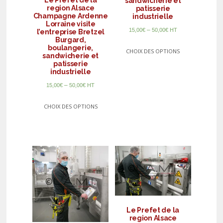
Le Prefet de la
sandwicherie et
region Alsace
patisserie
Champagne Ardenne
industrielle
Lorraine visite
–
15,00
€
50,00
€
HT
l’entreprise Bretzel
Burgard,
boulangerie,
CHOIX DES OPTIONS
sandwicherie et
patisserie
industrielle
–
15,00
€
50,00
€
HT
CHOIX DES OPTIONS
Le Prefet de la
region Alsace