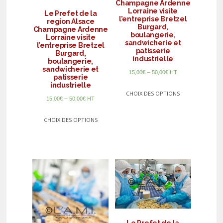
Champagne Ardenne
Lorraine visite
Le Prefet de la
l’entreprise Bretzel
region Alsace
Burgard,
Champagne Ardenne
boulangerie,
Lorraine visite
sandwicherie et
l’entreprise Bretzel
patisserie
Burgard,
industrielle
boulangerie,
sandwicherie et
–
15,00
€
50,00
€
HT
patisserie
industrielle
CHOIX DES OPTIONS
–
15,00
€
50,00
€
HT
CHOIX DES OPTIONS
Le Prefet de la