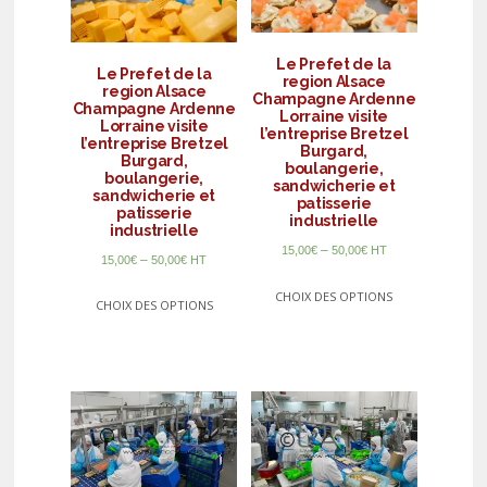
Le Prefet de la
Le Prefet de la
region Alsace
region Alsace
Champagne Ardenne
Champagne Ardenne
Lorraine visite
Lorraine visite
l’entreprise Bretzel
l’entreprise Bretzel
Burgard,
Burgard,
boulangerie,
boulangerie,
sandwicherie et
sandwicherie et
patisserie
patisserie
industrielle
industrielle
–
15,00
€
50,00
€
HT
–
15,00
€
50,00
€
HT
CHOIX DES OPTIONS
CHOIX DES OPTIONS