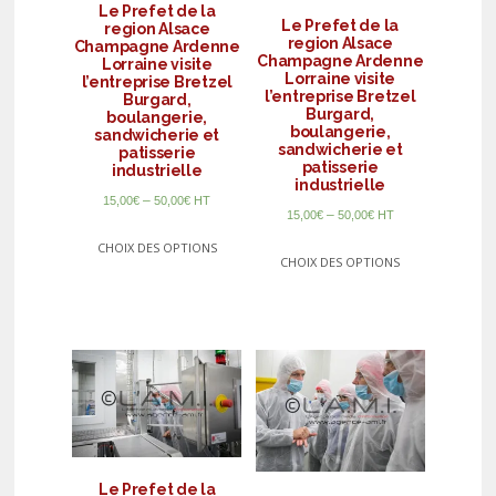
Le Prefet de la
Le Prefet de la
region Alsace
region Alsace
Champagne Ardenne
Champagne Ardenne
Lorraine visite
Lorraine visite
l’entreprise Bretzel
l’entreprise Bretzel
Burgard,
Burgard,
boulangerie,
boulangerie,
sandwicherie et
sandwicherie et
patisserie
patisserie
industrielle
industrielle
–
15,00
€
50,00
€
HT
–
15,00
€
50,00
€
HT
CHOIX DES OPTIONS
CHOIX DES OPTIONS
Le Prefet de la