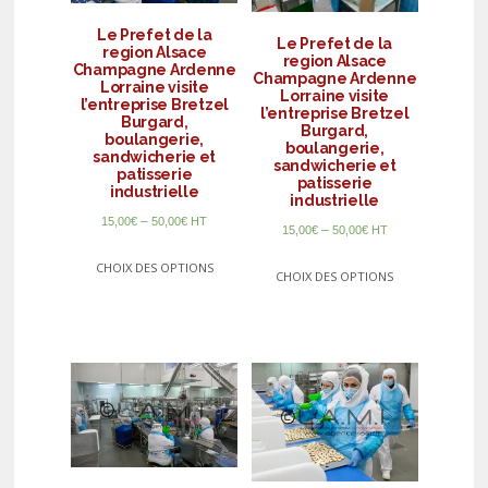
Le Prefet de la
Le Prefet de la
region Alsace
region Alsace
Champagne Ardenne
Champagne Ardenne
Lorraine visite
Lorraine visite
l’entreprise Bretzel
l’entreprise Bretzel
Burgard,
Burgard,
boulangerie,
boulangerie,
sandwicherie et
sandwicherie et
patisserie
patisserie
industrielle
industrielle
–
15,00
€
50,00
€
HT
–
15,00
€
50,00
€
HT
CHOIX DES OPTIONS
CHOIX DES OPTIONS