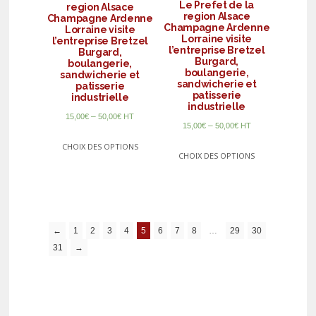
Le Prefet de la
region Alsace
region Alsace
Champagne Ardenne
Champagne Ardenne
Lorraine visite
Lorraine visite
l’entreprise Bretzel
l’entreprise Bretzel
Burgard,
Burgard,
boulangerie,
boulangerie,
sandwicherie et
sandwicherie et
patisserie
patisserie
industrielle
industrielle
–
15,00
€
50,00
€
HT
–
15,00
€
50,00
€
HT
CHOIX DES OPTIONS
CHOIX DES OPTIONS
←
1
2
3
4
5
6
7
8
…
29
30
31
→