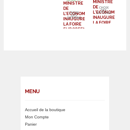
MINISTRE
MINISTRE
DE
CHOIX
DE
DES
L’ECONOMIE,
CHOIX
OPTIONS
L’ECONOMIE,
DES
INAUGURE
OPTIONS
INAUGURE
LA FOIRE
LA FOIRE
EUROPEENNE
EUROPEENNE
DE
DE
STRASBOURG
STRASBOURG
MENU
Accueil de la boutique
Mon Compte
Panier