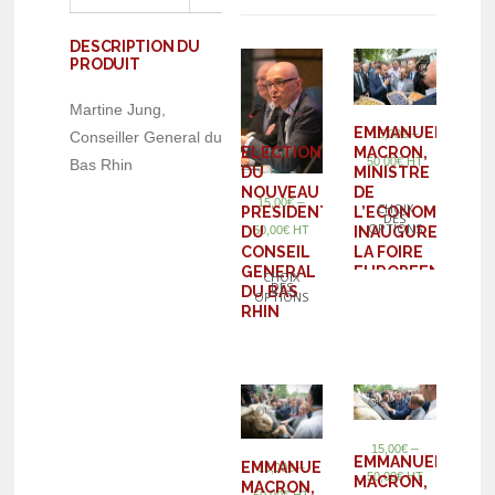
DESCRIPTION DU
PRODUIT
Martine Jung,
EMMANUEL
–
15,00
€
Conseiller General du
MACRON,
ELECTION
50,00
€
HT
Bas Rhin
MINISTRE
DU
DE
NOUVEAU
–
15,00
€
CHOIX
L’ECONOMIE,
PRESIDENT
DES
OPTIONS
INAUGURE
50,00
€
HT
DU
LA FOIRE
CONSEIL
EUROPEENNE
GENERAL
CHOIX
DES
DE
DU BAS
OPTIONS
STRASBOURG
RHIN
–
15,00
€
EMMANUEL
EMMANUEL
–
15,00
€
50,00
€
HT
MACRON,
MACRON,
50,00
€
HT