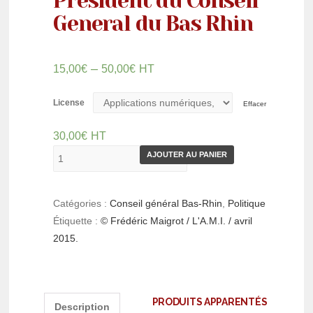
President du Conseil
General du Bas Rhin
–
15,00
€
50,00
€
HT
License
Effacer
30,00
€
HT
AJOUTER AU PANIER
Catégories :
Conseil général Bas-Rhin
,
Politique
Étiquette :
© Frédéric Maigrot / L'A.M.I. / avril
2015.
PRODUITS APPARENTÉS
Description