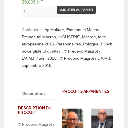
30,00
€
HT
AJOUTER AU PANIER
Catégories :
Agriculture
,
Emmanuel Macron
,
Emmanuel Macron
,
INDUSTRIE
,
Macron, foire
européenne 2015
,
Personnalités
,
Politique
,
Punch
powerglide
Étiquettes :
© Frédéric Maigrot /
L'A.M.I. / avril 2015.
,
© Frédéric Maigrot / L'A.M.I.
septembre 2015
PRODUITS APPARENTÉS
Description
DESCRIPTION DU
PRODUIT
© Frédéric Maigrot /