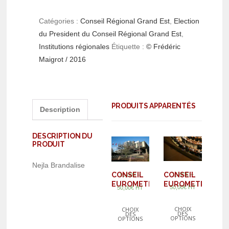
Catégories :
Conseil Régional Grand Est
,
Election
du President du Conseil Régional Grand Est
,
Institutions régionales
Étiquette :
© Frédéric
Maigrot / 2016
PRODUITS APPARENTÉS
Description
DESCRIPTION DU
PRODUIT
Nejla Brandalise
–
CONSEIL
CONSEIL
–
15,00
€
15,00
€
EUROMETROPOL
EUROMETROPOLE
50,00
€
HT
50,00
€
HT
CHOIX
CHOIX
DES
DES
OPTIONS
OPTIONS