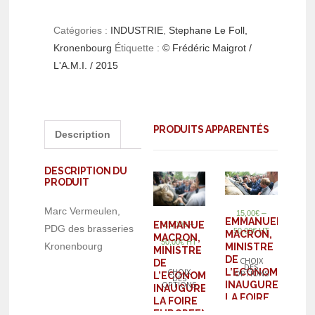
Catégories :
INDUSTRIE
,
Stephane Le Foll,
Kronenbourg
Étiquette :
© Frédéric Maigrot /
L'A.M.I. / 2015
PRODUITS APPARENTÉS
Description
DESCRIPTION DU
PRODUIT
Marc Vermeulen,
–
15,00
€
EMMANUEL
EMMANUEL
–
15,00
€
PDG des brasseries
50,00
€
HT
MACRON,
MACRON,
50,00
€
HT
Kronenbourg
MINISTRE
MINISTRE
DE
CHOIX
DE
DES
L’ECONOMIE,
CHOIX
OPTIONS
L’ECONOMIE,
DES
INAUGURE
OPTIONS
INAUGURE
LA FOIRE
LA FOIRE
EUROPEENNE
EUROPEENNE