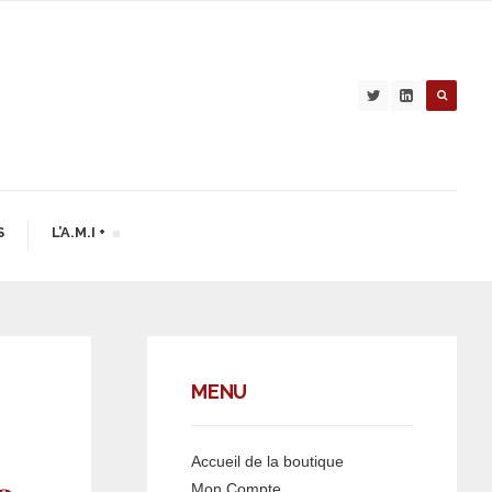
S
L’A.M.I +
MENU
Accueil de la boutique
Mon Compte