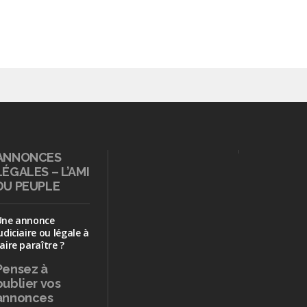
ANNONCES
LÉGALES – L’AMI
DU PEUPLE
Une annonce
udiciaire ou légale à
aire paraître ?
Pensez à
publier
vos
annonces