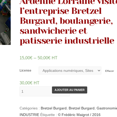
Ardenne Lorraine visit
l’entreprise Bretzel
Burgard, boulangerie,
sandwicherie et
patisserie industrielle
–
15,00
€
50,00
€
HT
License
Effacer
30,00
€
HT
AJOUTER AU PANIER
Catégories :
Bretzel Burgard
,
Bretzel Burgard
,
Gastronomi
INDUSTRIE
Étiquette :
© Frédéric Maigrot / 2016