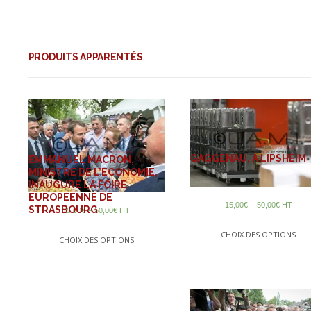
PRODUITS APPARENTÉS
GAGGENAU, À LIPSHEIM
EMMANUEL MACRON,
MINISTRE DE L’ECONOMIE,
INAUGURE LA FOIRE
EUROPEENNE DE
–
15,00
€
50,00
€
HT
STRASBOURG
–
15,00
€
50,00
€
HT
CHOIX DES OPTIONS
CHOIX DES OPTIONS