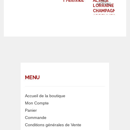
ALSACE
DES
LORRAINE
OPTIONS
LORRAINE
CHAMPAGNE
CHAMPAGNE
ARDENNES
ARDENNES
MENU
Accueil de la boutique
Mon Compte
Panier
Commande
Conditions générales de Vente