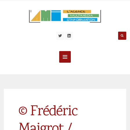
© Frédéric
Maigrot /