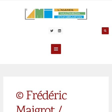
© Frédéric
Maigrot /