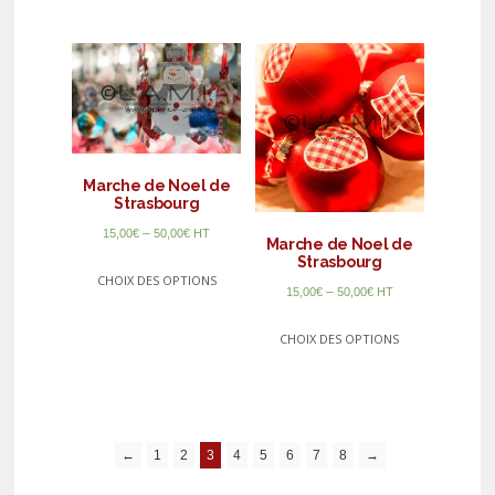
Marche de Noel de
Strasbourg
–
15,00
€
50,00
€
HT
Marche de Noel de
Strasbourg
CHOIX DES OPTIONS
–
15,00
€
50,00
€
HT
CHOIX DES OPTIONS
←
1
2
3
4
5
6
7
8
→