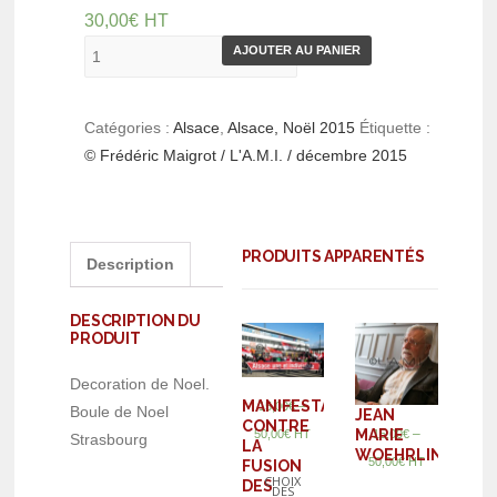
30,00
€
HT
AJOUTER AU PANIER
Catégories :
Alsace
,
Alsace, Noël 2015
Étiquette :
© Frédéric Maigrot / L'A.M.I. / décembre 2015
PRODUITS APPARENTÉS
Description
DESCRIPTION DU
PRODUIT
Decoration de Noel.
MANIFESTATION
–
15,00
€
Boule de Noel
JEAN
CONTRE
MARIE
–
15,00
€
50,00
€
HT
Strasbourg
LA
WOEHRLING
50,00
€
HT
FUSION
CHOIX
DES
DES