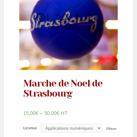
Marche de Noel de
Strasbourg
–
15,00
€
50,00
€
HT
License
Effacer