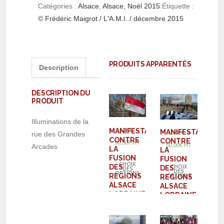
Catégories :
Alsace
,
Alsace, Noël 2015
Étiquette :
© Frédéric Maigrot / L'A.M.I. / décembre 2015
PRODUITS APPARENTÉS
Description
DESCRIPTION DU
PRODUIT
Illuminations de la
–
15,00
€
MANIFESTATION
MANIFESTATION
–
15,00
€
rue des Grandes
CONTRE
CONTRE
50,00
€
HT
50,00
€
HT
Arcades
LA
LA
FUSION
FUSION
CHOIX
CHOIX
DES
DES
DES
DES
OPTIONS
OPTIONS
REGIONS
REGIONS
ALSACE
ALSACE
LORRAINE
LORRAINE
CHAMPAGNE
CHAMPAGNE
ARDENNES
ARDENNES