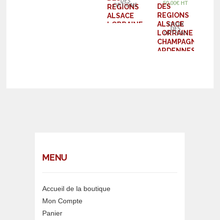
DES
50,00
€
HT
OPTIONS
DES
REGIONS
REGIONS
ALSACE
ALSACE
CHOIX
LORRAINE
DES
LORRAINE
OPTIONS
CHAMPAGNE
CHAMPAGNE
ARDENNES
ARDENNES
MENU
Accueil de la boutique
Mon Compte
Panier