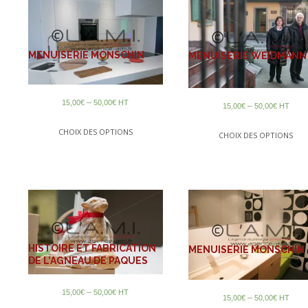
MENUISERIE MONSCHIN
MENUISERIE WEIDMANN
–
15,00
€
50,00
€
HT
–
15,00
€
50,00
€
HT
CHOIX DES OPTIONS
CHOIX DES OPTIONS
HISTOIRE ET FABRICATION
MENUISERIE MONSCHIN
DE L’AGNEAU DE PAQUES
–
15,00
€
50,00
€
HT
–
15,00
€
50,00
€
HT