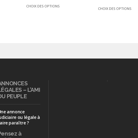
CHOIX DES OPTIONS
CHOIX DES OPTIONS
ANNONCES
LÉGALES – L’AMI
DU PEUPLE
Une annonce
udiciaire ou légale à
aire paraître ?
Pensez à