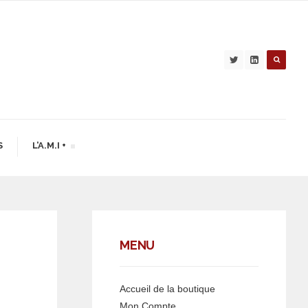
S
L’A.M.I +
MENU
Accueil de la boutique
Mon Compte