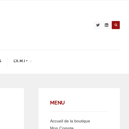
S
L’A.M.I +
MENU
Accueil de la boutique
Mon Compte