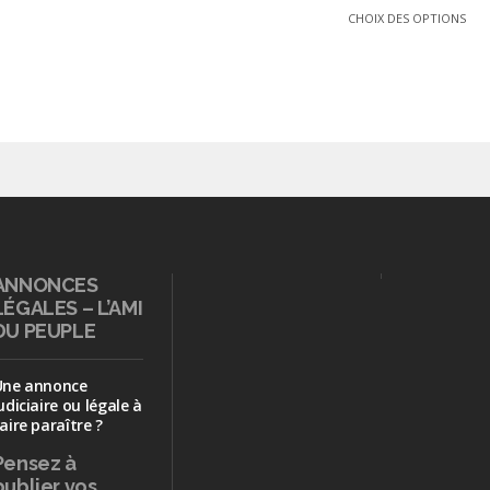
CHOIX DES OPTIONS
ANNONCES
LÉGALES – L’AMI
DU PEUPLE
Une annonce
udiciaire ou légale à
aire paraître ?
Pensez à
publier
vos