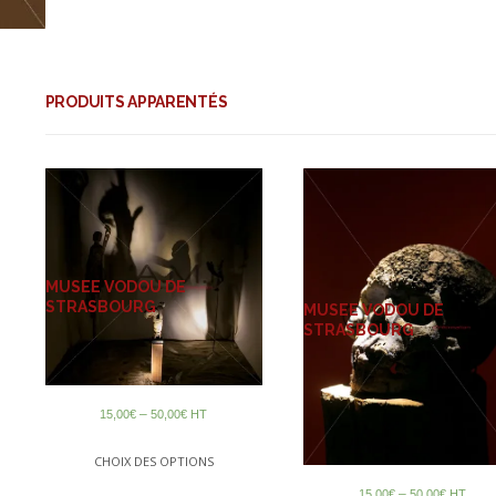
PRODUITS APPARENTÉS
MUSEE VODOU DE
STRASBOURG
MUSEE VODOU DE
STRASBOURG
–
15,00
€
50,00
€
HT
CHOIX DES OPTIONS
–
15,00
€
50,00
€
HT