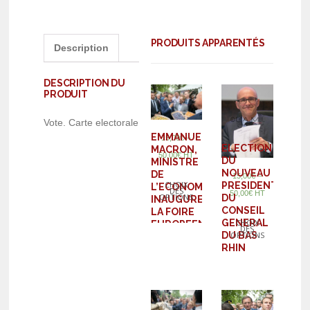
PRODUITS APPARENTÉS
Description
DESCRIPTION DU
PRODUIT
Vote. Carte electorale
EMMANUEL
–
15,00
€
ELECTION
MACRON,
50,00
€
HT
DU
MINISTRE
NOUVEAU
DE
–
15,00
€
CHOIX
PRESIDENT
L’ECONOMIE,
DES
50,00
€
HT
OPTIONS
DU
INAUGURE
CONSEIL
LA FOIRE
CHOIX
GENERAL
EUROPEENNE
DES
OPTIONS
DU BAS
DE
RHIN
STRASBOURG