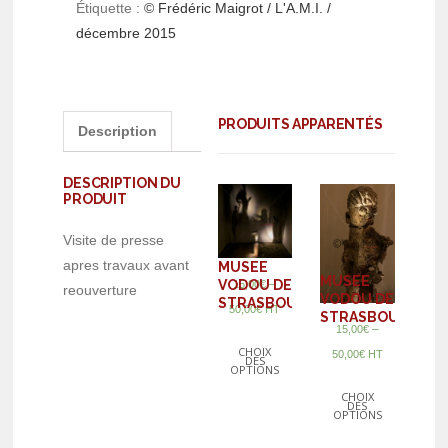
Étiquette :
© Frédéric Maigrot / L'A.M.I. /
décembre 2015
PRODUITS APPARENTÉS
Description
DESCRIPTION DU
PRODUIT
Visite de presse
apres travaux avant
MUSEE
MUSEE
VODOU DE
–
15,00
€
reouverture
VODOU DE
STRASBOURG
50,00
€
HT
STRASBOURG
–
15,00
€
CHOIX
50,00
€
HT
DES
OPTIONS
CHOIX
DES
OPTIONS