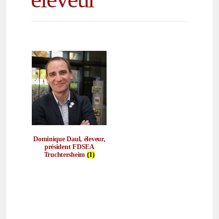
Dominique Daul, éleveur,
président FDSEA
Truchtersheim
(1)