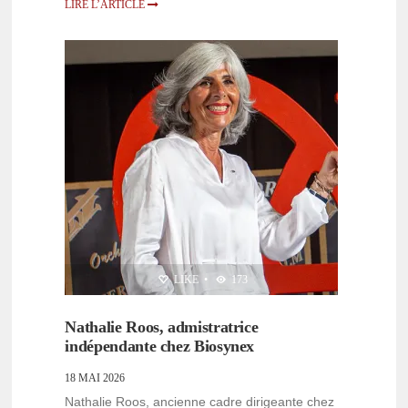
LIRE L’ARTICLE
PERSONNALITÉS
LIKE
•
173
Nathalie Roos, admistratrice
indépendante chez Biosynex
18 MAI 2026
Nathalie Roos, ancienne cadre dirigeante chez