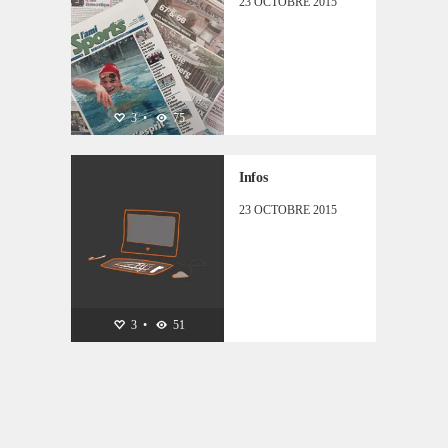
23 OCTOBRE 2015
OUVERTURE
3
•
75
Infos
23 OCTOBRE 2015
3
•
51