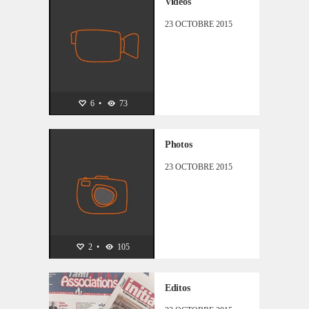
Vidéos
23 OCTOBRE 2015
OUVERTURE
6
•
73
Photos
23 OCTOBRE 2015
OUVERTURE
2
•
105
Editos