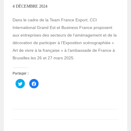
4 DÉCEMBRE 2024
Dans le cadre de la Team France Export, CCI
International Grand Est et Business France proposent
aux entreprises des secteurs de l’aménagement et de la
décoration de participer à l’Exposition scénographiée «
Art de vivre à la française » à l’ambassade de France à
Bruxelles les 26 et 27 mars 2025.
Partager :
Cliquez
Cliquez
pour
pour
partager
partager
sur
sur
Twitter(ouvre
Facebook(ouvre
dans
dans
une
une
nouvelle
nouvelle
fenêtre)
fenêtre)