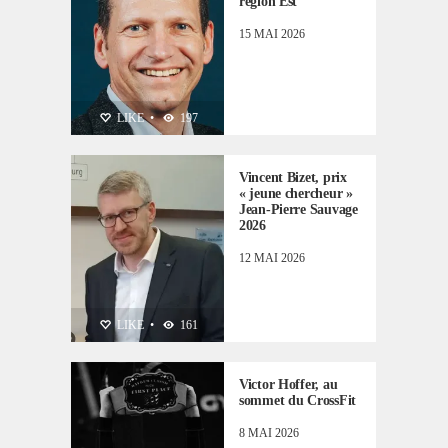
région Est
15 MAI 2026
PERSONNALITÉS
LIKE
•
197
Vincent Bizet, prix
« jeune chercheur »
Jean-Pierre Sauvage
2026
12 MAI 2026
NON CLASSÉ
,
LIKE
•
161
PERSONNALITÉS
Victor Hoffer, au
sommet du CrossFit
8 MAI 2026