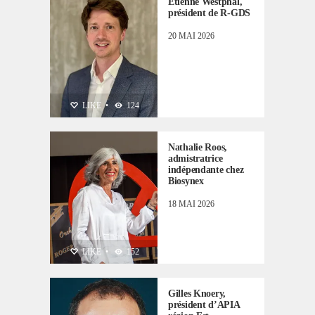
Etienne Westphal,
président de R-GDS
20 MAI 2026
PERSONNALITÉS
LIKE
•
124
Nathalie Roos,
admistratrice
indépendante chez
Biosynex
18 MAI 2026
PERSONNALITÉS
LIKE
•
152
Gilles Knoery,
président d’APIA