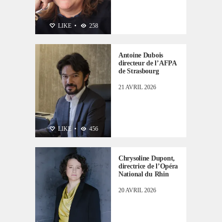
PERSONNALITÉS
LIKE
•
258
Antoine Dubois
directeur de l’AFPA
de Strasbourg
21 AVRIL 2026
PERSONNALITÉS
LIKE
•
456
Chrysoline Dupont,
directrice de l’Opéra
National du Rhin
20 AVRIL 2026