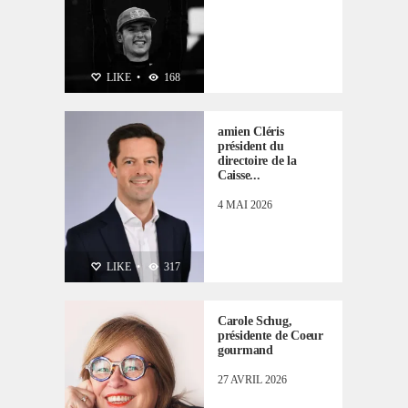
PERSONNALITÉS
LIKE
•
168
amien Cléris
président du
directoire de la
Caisse...
4 MAI 2026
PERSONNALITÉS
LIKE
•
317
Carole Schug,
présidente de Coeur
gourmand
27 AVRIL 2026