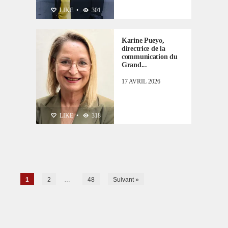
PERSONNALITÉS
LIKE
•
301
Karine Pueyo,
directrice de la
communication du
Grand...
17 AVRIL 2026
LIKE
•
318
1
2
…
48
Suivant »