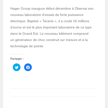
Hager Group inaugure début décembre à Obernai son
nouveau laboratoire d’essais de forte puissance
électrique. Baptisé « Taranis », il a couté 16 millions
d’euros et est le plus important laboratoire de ce type
dans le Grand Est. Le nouveau bâtiment comprend
un générateur de choc construit sur mesure et à la
technologie de pointe.
Partager :
Cliquez
Cliquez
pour
pour
partager
partager
sur
sur
Twitter(ouvre
Facebook(ouvre
dans
dans
une
une
nouvelle
nouvelle
fenêtre)
fenêtre)