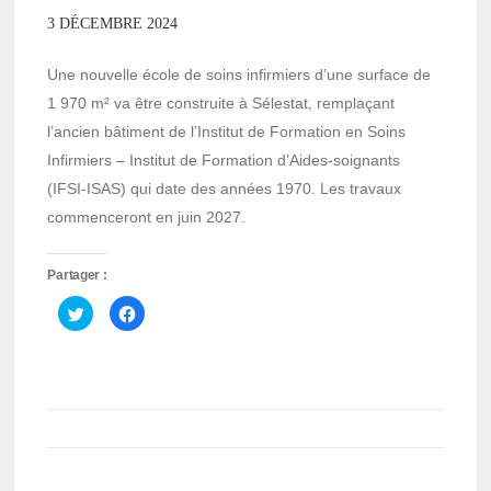
3 DÉCEMBRE 2024
Une nouvelle école de soins infirmiers d’une surface de
1 970 m² va être construite à Sélestat, remplaçant
l’ancien bâtiment de l’Institut de Formation en Soins
Infirmiers – Institut de Formation d’Aides-soignants
(IFSI-ISAS) qui date des années 1970. Les travaux
commenceront en juin 2027.
Partager :
Cliquez
Cliquez
pour
pour
partager
partager
sur
sur
Twitter(ouvre
Facebook(ouvre
dans
dans
une
une
nouvelle
nouvelle
fenêtre)
fenêtre)